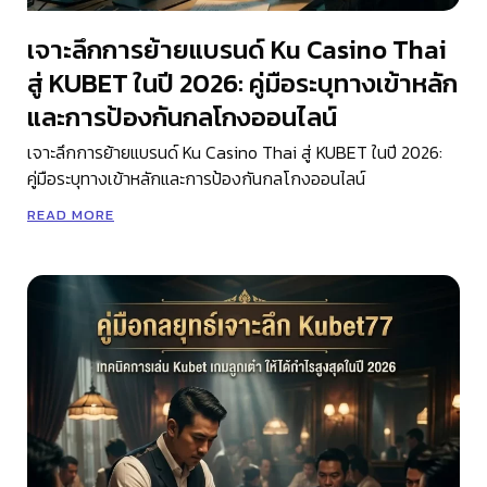
เจาะลึกการย้ายแบรนด์ Ku Casino Thai
สู่ KUBET ในปี 2026: คู่มือระบุทางเข้าหลัก
และการป้องกันกลโกงออนไลน์
เจาะลึกการย้ายแบรนด์ Ku Casino Thai สู่ KUBET ในปี 2026:
คู่มือระบุทางเข้าหลักและการป้องกันกลโกงออนไลน์
READ MORE