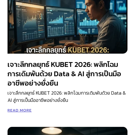
เจาะลึกกลยุทธ์ KUBET 2026: พลิกโฉม
การเดิมพันด้วย Data & AI สู่การเป็นมือ
อาชีพอย่างยั่งยืน
เจาะลึกกลยุทธ์ KUBET 2026: พลิกโฉมการเดิมพันด้วย Data &
AI สู่การเป็นมืออาชีพอย่างยั่งยืน
READ MORE