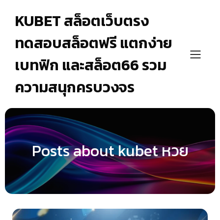
KUBET สล็อตเว็บตรง
ทดสอบสล็อตฟรี แตกง่าย
เบทฟิก และสล็อต66 รวม
ความสนุกครบวงจร
Posts about kubet หวย