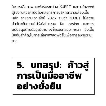
ในการเลือกแพลตฟอร์มระหว่าง KUBET และ ufazeed
ผู้ใช้งานควรคำนึงถึงกลยุทธ์การบริหารความเสี่ยงเป็น
หลัก รายงานเจาะลึกปี 2026 ระบุว่า KUBET ให้ความ
สำคัญกับความโปร่งใสในระบบ Ku casino และการ
สนับสนุนด้านข้อมูลวิเคราะห์ที่ครอบคลุมมากกว่า ซึ่งเป็น
ปัจจัยสำคัญในการเลือกแพลตฟอร์มเพื่อการลงทุนระยะ
ยาว
5. บทสรุป: ก้าวสู่
การเป็นมืออาชีพ
อย่างยั่งยืน