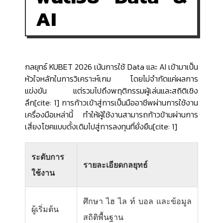
AI
กลยุทธ์ KUBET 2026 เน้นการใช้ Data และ AI เข้ามาเป็น
หัวใจหลักในการวิเคราะห์เกม โดยไม่จำกัดแค่ผลการ
แข่งขัน แต่รวมไปถึงพฤติกรรมผู้เล่นและสถิติเชิง
ลึก[cite: 1] การก้าวเข้าสู่การเป็นมืออาชีพผ่านการใช้งาน
เครื่องมือเหล่านี้ ทำให้ผู้ใช้งานสามารถก้าวข้ามผ่านการ
เสี่ยงโชคแบบดั้งเดิมไปสู่การลงทุนที่ยั่งยืน[cite: 1]
ระดับการ
รายละเอียดกลยุทธ์
ใช้งาน
ศึกษา ไฮ ไล ท์ บอล และข้อมูล
ผู้เริ่มต้น
สถิติพื้นฐาน