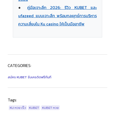
●
คู่มือเจาะลึก 2026: รีวิว KUBET และ
ufazeed แบบเจาะลึก พร้อมกลยุทธ์การบริหาร
ความเสี่ยงใน Ku casino ให้เป็นมืออาชีพ
CATEGORIES:
สมัคร KUBET รับเครดิตฟรีทันที
Tags:
KU หวย เร็ว
KUBET
KUBET หวย