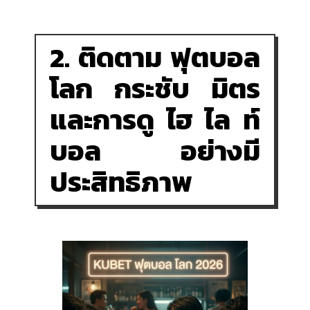
2. ติดตาม ฟุตบอล
โลก กระชับ มิตร
และการดู ไฮ ไล ท์
บอล อย่างมี
ประสิทธิภาพ