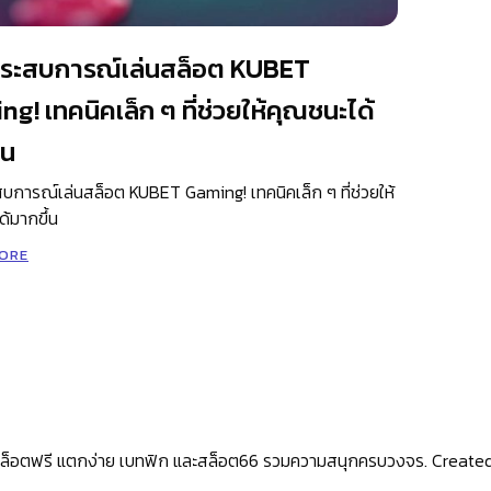
ประสบการณ์เล่นสล็อต KUBET
g! เทคนิคเล็ก ๆ ที่ช่วยให้คุณชนะได้
้น
สบการณ์เล่นสล็อต KUBET Gaming! เทคนิคเล็ก ๆ ที่ช่วยให้
้มากขึ้น
ORE
็อตฟรี แตกง่าย เบทฟิก และสล็อต66 รวมความสนุกครบวงจร. Create