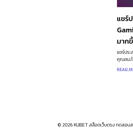
แชร์
Gamin
มากขึ
แชร์ประ
คุณชนะได
READ M
© 2026 KUBET สล็อตเว็บตรง ทดสอบสล