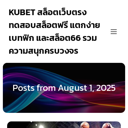
KUBET สล็อตเว็บตรง
ทดสอบสล็อตฟรี แตกง่าย
เบทฟิก และสล็อต66 รวม
ความสนุกครบวงจร
Posts from August 1, 2025