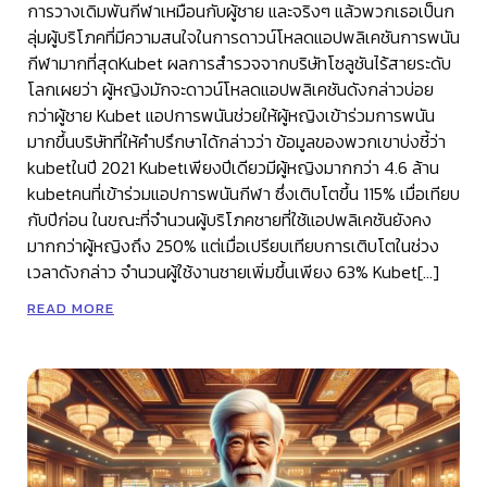
การวางเดิมพันกีฬาเหมือนกับผู้ชาย และจริงๆ แล้วพวกเธอเป็นก
ลุ่มผู้บริโภคที่มีความสนใจในการดาวน์โหลดแอปพลิเคชันการพนัน
กีฬามากที่สุดKubet ผลการสำรวจจากบริษัทโซลูชันไร้สายระดับ
โลกเผยว่า ผู้หญิงมักจะดาวน์โหลดแอปพลิเคชันดังกล่าวบ่อย
กว่าผู้ชาย Kubet แอปการพนันช่วยให้ผู้หญิงเข้าร่วมการพนัน
มากขึ้นบริษัทที่ให้คำปรึกษาได้กล่าวว่า ข้อมูลของพวกเขาบ่งชี้ว่า
kubetในปี 2021 Kubetเพียงปีเดียวมีผู้หญิงมากกว่า 4.6 ล้าน
kubetคนที่เข้าร่วมแอปการพนันกีฬา ซึ่งเติบโตขึ้น 115% เมื่อเทียบ
กับปีก่อน ในขณะที่จำนวนผู้บริโภคชายที่ใช้แอปพลิเคชันยังคง
มากกว่าผู้หญิงถึง 250% แต่เมื่อเปรียบเทียบการเติบโตในช่วง
เวลาดังกล่าว จำนวนผู้ใช้งานชายเพิ่มขึ้นเพียง 63% Kubet[…]
READ MORE