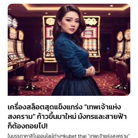
เครื่องสล็อตสุดแข็งแกร่ง “เทพเจ้าแห่ง
สงคราม” ก้าวขึ้นมาใหม่ มังกรและสายฟ้า
ก็ต้องถอยไป!
ในบรรดาคาสิโนออนไลน์ต่างๆkubet thai “เทพเจ้าแห่งสงคราม”