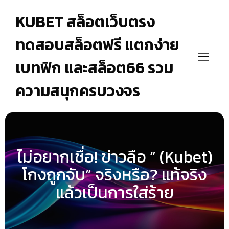
KUBET สล็อตเว็บตรง
ทดสอบสล็อตฟรี แตกง่าย
เบทฟิก และสล็อต66 รวม
ความสนุกครบวงจร
ไม่อยากเชื่อ! ข่าวลือ ” (Kubet)
โกงถูกจับ” จริงหรือ? แท้จริง
แล้วเป็นการใส่ร้าย