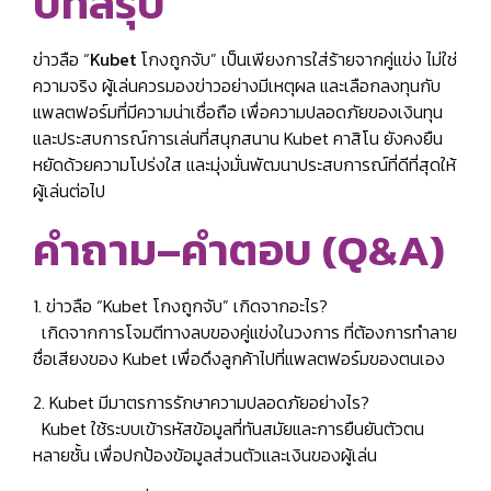
บทสรุป
ข่าวลือ “
Kubet
โกงถูกจับ” เป็นเพียงการใส่ร้ายจากคู่แข่ง ไม่ใช่
ความจริง ผู้เล่นควรมองข่าวอย่างมีเหตุผล และเลือกลงทุนกับ
แพลตฟอร์มที่มีความน่าเชื่อถือ เพื่อความปลอดภัยของเงินทุน
และประสบการณ์การเล่นที่สนุกสนาน Kubet คาสิโน ยังคงยืน
หยัดด้วยความโปร่งใส และมุ่งมั่นพัฒนาประสบการณ์ที่ดีที่สุดให้
ผู้เล่นต่อไป
คำถาม–คำตอบ (Q&A)
1. ข่าวลือ “Kubet โกงถูกจับ” เกิดจากอะไร?
เกิดจากการโจมตีทางลบของคู่แข่งในวงการ ที่ต้องการทำลาย
ชื่อเสียงของ Kubet เพื่อดึงลูกค้าไปที่แพลตฟอร์มของตนเอง
2. Kubet มีมาตรการรักษาความปลอดภัยอย่างไร?
Kubet ใช้ระบบเข้ารหัสข้อมูลที่ทันสมัยและการยืนยันตัวตน
หลายชั้น เพื่อปกป้องข้อมูลส่วนตัวและเงินของผู้เล่น