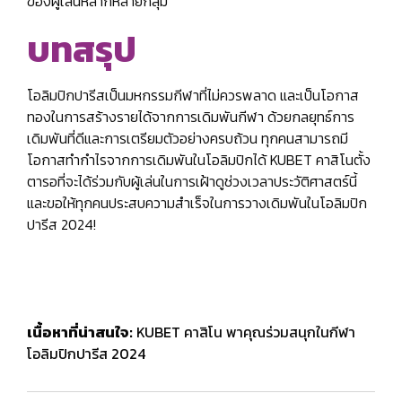
ของผู้เล่นหลากหลายกลุ่ม
บทสรุป
โอลิมปิกปารีสเป็นมหกรรมกีฬาที่ไม่ควรพลาด และเป็นโอกาส
ทองในการสร้างรายได้จากการเดิมพันกีฬา ด้วยกลยุทธ์การ
เดิมพันที่ดีและการเตรียมตัวอย่างครบถ้วน ทุกคนสามารถมี
โอกาสทำกำไรจากการเดิมพันในโอลิมปิกได้ KUBET คาสิโนตั้ง
ตารอที่จะได้ร่วมกับผู้เล่นในการเฝ้าดูช่วงเวลาประวัติศาสตร์นี้
และขอให้ทุกคนประสบความสำเร็จในการวางเดิมพันในโอลิมปิก
ปารีส 2024!
เนื้อหาที่น่าสนใจ:
KUBET คาสิโน พาคุณร่วมสนุกในกีฬา
โอลิมปิกปารีส 2024