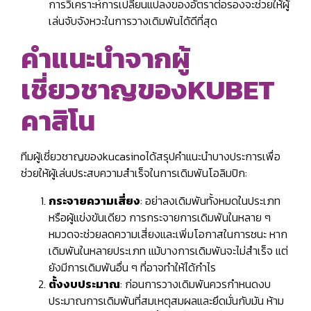
การวิเคราะห์การเปลี่ยนแปลงของอัตราต่อรองจะช่วยให้ผู้
เล่นจับจังหวะในการวางเดิมพันได้ดีที่สุด
คำแนะนำจากผู้
เชี่ยวชาญของKUBET
คาสิโน
ทีมผู้เชี่ยวชาญของkucasinoได้สรุปคำแนะนำบางประการเพื่อ
ช่วยให้ผู้เล่นประสบความสำเร็จในการเดิมพันโอลิมปิก:
กระจายความเสี่ยง
: อย่าลงเดิมพันทั้งหมดในประเภท
หรือผู้แข่งขันเดียว การกระจายการเดิมพันในหลาย ๆ
หมวดจะช่วยลดความเสี่ยงและเพิ่มโอกาสในการชนะ หาก
เดิมพันในหลายประเภท แม้บางการเดิมพันจะไม่สำเร็จ แต่
ยังมีการเดิมพันอื่น ๆ ที่อาจทำให้ได้กำไร
ตั้งงบประมาณ
: ก่อนการวางเดิมพันควรกำหนดงบ
ประมาณการเดิมพันที่สมเหตุสมผลและยึดมั่นกับมัน ห้าม