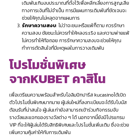
เดิมพันเกินงบประมาณที่ตั้งไว้เพื่อหลีกเลี่ยงการสูญเสีย
ทางการเงินที่ไม่จำเป็น การมีแผนการเดิมพันที่ชัดเจนจะ
ช่วยให้คุณไม่หลุดจากแผนการ
รักษาความสงบ
: ไม่ว่าจะชนะหรือแพ้ก็ตาม ควรรักษา
ความสงบ ชัยชนะไม่ควรทำให้หลงระเริง และความพ่ายแพ้
ไม่ควรทำให้ท้อถอย การรักษาความสงบจะช่วยให้คุณ
ทำการตัดสินใจที่มีเหตุผลในการวางเดิมพัน
โปรโมชั่นพิเศษ
จากKUBET คาสิโน
เพื่อเตรียมความพร้อมสำหรับโอลิมปิกปารีส kucasinoได้เปิด
ตัวโปรโมชั่นพิเศษมากมาย ผู้เล่นใหม่ที่ลงทะเบียนจะได้รับโบนัส
ต้อนรับที่น่าสนใจ ผู้เล่นเก่ายังสามารถเข้าร่วมกิจกรรมจับ
รางวัลและแจกของรางวัลต่าง ๆ ได้ นอกจากนี้ยังมีโปรแกรม
VIP ที่จะให้ผู้เล่นได้รับสิทธิพิเศษและโปรโมชั่นเพิ่มเติม ซึ่งจะช่วย
เพิ่มความคุ้มค่าให้กับการเดิมพัน