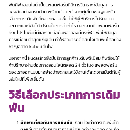
พันกีฬาออนไลน์ เป็นแพลตฟอร์มที่มีการวิเคราะห์ข้อมูลการ
แข่งขันอย่างครบถ้วน พร้อมคำแนะนำจากผู้เชี่ยวชาญและตัว
เลือกการเดิมพันที่หลากหลาย ซึ่งทำให้ผู้ใช้บริการได้รับความ
สะดวกและมีข้อได้เปรียบในการทำกำไร นอกจากนี้ แพลตฟอร์ม
ยังมีโปรโมชั่นที่ดีและร่วมมือกับหลายองค์กรกีฬาเพื่อให้ข้อมูล
การแข่งขันล่าสุดแก่ผู้เล่น ทำให้สามารถตัดสินใจเดิมพันได้อย่าง
ชาญฉลาด kubetเล่นไพ่
นอกจากนี้ kucasinoยังมีบริการลูกค้าระดับพรีเมียม ที่พร้อมให้
คำปรึกษาผ่านช่องทางออนไลน์ตลอด 24 ชั่วโมง แพลตฟอร์ม
ของเราออกแบบมาอย่างง่ายดายและใช้งานได้สะดวกแม้แต่กับผู้
เล่นใหม่ที่เพิ่งเริ่มต้น
วิธีเลือกประเภทการเดิม
พัน
ศึกษาเกี่ยวกับการแข่งขัน
: ก่อนที่จะทำการเดิมพันใด
ๆ ผู้เล่นควรศึกษาข้อมูลการแข่งขันอย่างละเอียด รวมถึง