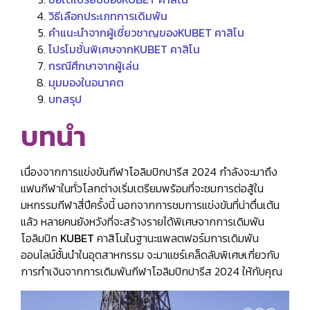
วิธีเลือกประเภทการเดิมพัน
คำแนะนำจากผู้เชี่ยวชาญของKUBET คาสิโน
โปรโมชั่นพิเศษจากKUBET คาสิโน
กรณีศึกษาจากผู้เล่น
มุมมองในอนาคต
บทสรุป
บทนำ
เนื่องจากการแข่งขันกีฬาโอลิมปิกปารีส 2024 กำลังจะมาถึง
แฟนกีฬาในทั่วโลกต่างเริ่มเตรียมพร้อมที่จะชมการต่อสู้ใน
มหกรรมกีฬาสี่ปีครั้งนี้ นอกจากการชมการแข่งขันที่น่าตื่นเต้น
แล้ว หลายคนยังหวังที่จะสร้างรายได้พิเศษจากการเดิมพัน
โอลิมปิก
KUBET
คาสิโนในฐานะแพลตฟอร์มการเดิมพัน
ออนไลน์ชั้นนำในอุตสาหกรรม จะมาแชร์เคล็ดลับพิเศษเกี่ยวกับ
การทำเงินจากการเดิมพันกีฬาโอลิมปิกปารีส 2024 ให้กับคุณ