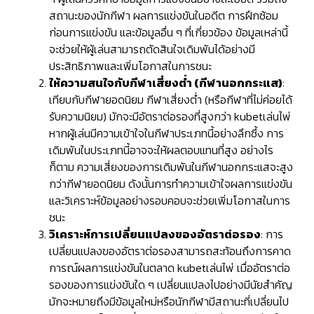
สถานะของนักกีฬา ผลการแข่งขันในอดีต การฝึกซ้อม
ก่อนการแข่งขัน และข้อมูลอื่น ๆ ที่เกี่ยวข้อง ข้อมูลเหล่านี้
จะช่วยให้ผู้เล่นสามารถตัดสินใจเดิมพันได้อย่างมี
ประสิทธิภาพและเพิ่มโอกาสในการชนะ
ให้ความสนใจกับกีฬาเสี่ยงต่ำ (กีฬานอกกระแส)
:
เทียบกับกีฬายอดนิยม กีฬาเสี่ยงต่ำ (หรือกีฬาที่ไม่ค่อยได้
รับความนิยม) มักจะมีอัตราต่อรองที่สูงกว่า kubetเล่นไพ่
หากผู้เล่นมีความเข้าใจในกีฬาประเภทนี้อย่างลึกซึ้ง การ
เดิมพันในประเภทนี้อาจจะให้ผลตอบแทนที่สูง อย่างไร
ก็ตาม ความเสี่ยงของการเดิมพันในกีฬานอกกระแสจะสูง
กว่ากีฬายอดนิยม ดังนั้นการทำความเข้าใจผลการแข่งขัน
และวิเคราะห์ข้อมูลอย่างรอบคอบจะช่วยเพิ่มโอกาสในการ
ชนะ
วิเคราะห์การเปลี่ยนแปลงของอัตราต่อรอง
: การ
เปลี่ยนแปลงของอัตราต่อรองสามารถสะท้อนถึงการคาด
การณ์ผลการแข่งขันในตลาด kubetเล่นไพ่ เมื่ออัตราต่อ
รองของการแข่งขันใด ๆ เปลี่ยนแปลงไปอย่างมีนัยสำคัญ
มักจะหมายถึงมีข้อมูลใหม่หรือนักกีฬามีสถานะที่เปลี่ยนไป