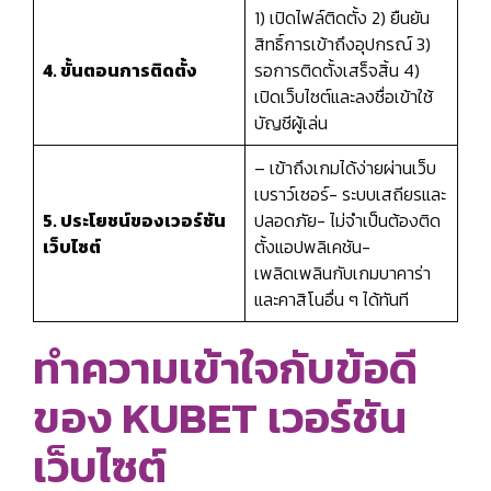
1) เปิดไฟล์ติดตั้ง 2) ยืนยัน
สิทธิ์การเข้าถึงอุปกรณ์ 3)
4. ขั้นตอนการติดตั้ง
รอการติดตั้งเสร็จสิ้น 4)
เปิดเว็บไซต์และลงชื่อเข้าใช้
บัญชีผู้เล่น
– เข้าถึงเกมได้ง่ายผ่านเว็บ
เบราว์เซอร์- ระบบเสถียรและ
5. ประโยชน์ของเวอร์ชัน
ปลอดภัย- ไม่จำเป็นต้องติด
เว็บไซต์
ตั้งแอปพลิเคชัน-
เพลิดเพลินกับเกมบาคาร่า
และคาสิโนอื่น ๆ ได้ทันที
ทำความเข้าใจกับข้อดี
ของ KUBET เวอร์ชัน
เว็บไซต์