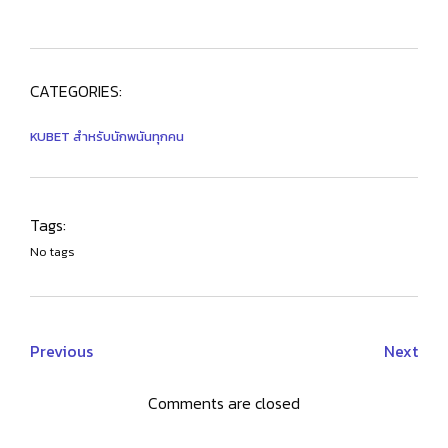
CATEGORIES:
KUBET สำหรับนักพนันทุกคน
Tags:
No tags
Previous
Next
Comments are closed