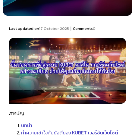
|
Last updated on
17 October 2025
Comments
0
สารบัญ
บทนำ
ทำความเข้าใจกับข้อดีของ KUBET เวอร์ชันเว็บไซต์