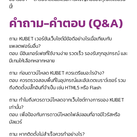
นี้!
คำถาม-คำตอบ (Q&A)
ถาม: KUBET เวอร์ชันเว็บไซต์มีข้อดีอย่างไรเมื่อเทียบกับ
แพลตฟอร์มอื่น?
ตอบ: มีอินเทอร์เฟซที่ใช้งานง่าย รวดเร็ว รองรับทุกอุปกรณ์ และ
มีเกมให้เลือกหลากหลาย
ถาม: ก่อนดาวน์โหลด KUBET ควรเตรียมอะไรบ้าง?
ตอบ: ควรตรวจสอบพื้นที่ในอุปกรณ์และอัปเดตเบราว์เซอร์ รวม
ถึงติดตั้งปลั๊กอินที่จำเป็น เช่น HTML5 หรือ Flash
ถาม: ทำไมถึงควรดาวน์โหลดจากเว็บไซต์ทางการของ KUBET
เท่านั้น?
ตอบ: เพื่อป้องกันการดาวน์โหลดไฟล์ปลอมที่อาจมีไวรัสหรือ
มัลแวร์
ถาม: หากติดตั้งไม่สำเร็จควรทำอย่างไร?