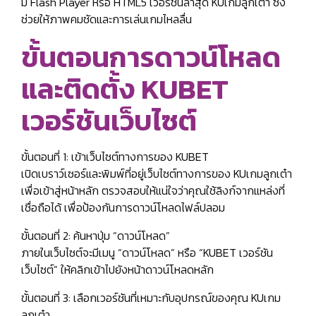
มี Flash Player หรือ HTML5 เวอร์ชันล่าสุด KUเกมลูกเต๋า ซึ่ง
ช่วยให้ภาพคมชัดและการเล่นเกมไหลลื่น
ขั้นตอนการดาวน์โหลด
และติดตั้ง KUBET
เวอร์ชันเว็บไซต์
ขั้นตอนที่ 1: เข้าเว็บไซต์ทางการของ KUBET
เปิดเบราว์เซอร์และพิมพ์ที่อยู่เว็บไซต์ทางการของ KUเกมลูกเต๋า
เพื่อเข้าสู่หน้าหลัก ตรวจสอบให้แน่ใจว่าคุณใช้ลิงก์จากแหล่งที่
เชื่อถือได้ เพื่อป้องกันการดาวน์โหลดไฟล์ปลอม
ขั้นตอนที่ 2: ค้นหาปุ่ม “ดาวน์โหลด”
ภายในเว็บไซต์จะมีเมนู “ดาวน์โหลด” หรือ “KUBET เวอร์ชัน
เว็บไซต์” ให้คลิกเข้าไปยังหน้าดาวน์โหลดหลัก
ขั้นตอนที่ 3: เลือกเวอร์ชันที่เหมาะกับอุปกรณ์ของคุณ KUเกม
ลูกเต๋า