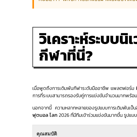
วิเคราะห์ระบบน
กีฬาที่นี่?
เมื่อพูดถึงการเดิมพันกีฬาระดับมืออาชีพ แพลตฟอร์ม
การที่ระบบสามารถรองรับคู่การแข่งขันจำนวนมากพร้อมกั
นอกจากนี้ ความหลากหลายของรูปแบบการเดิมพันเป็นอี
ฟุตบอล โลก
2026 ที่มีทีมเข้าร่วมแข่งขันมากขึ้น รูปแ
คุณสมบัติ