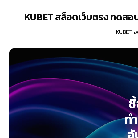
KUBET สล็อตเว็บตรง ทดสอบ
KUBET ฮิ
ช
ทำ
อั